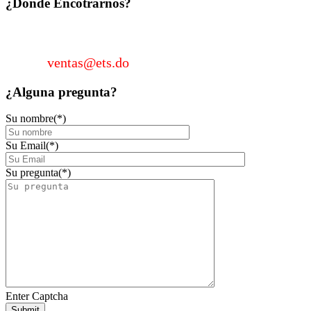
¿Donde
Encotrarnos?
KM 22 Autopista Duarte, Sector Los García, Santo D
Email:
ventas@ets.do
¿Alguna
pregunta?
Su nombre(*)
Su Email(*)
Su pregunta(*)
Enter Captcha