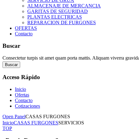
SERVICIO DE GRUA
ALMACENAJE DE MERCANCIA
GARITAS DE SEGURIDAD
PLANTAS ELECTRICAS
REPARACION DE FURGONES
OFERTAS
Contacto
Buscar
Consectetur turpis sit amet quam porta mattis. Aliquam viverra gravid
Buscar
Acceso
Rápido
Inicio
Ofertas
Contacto
Cotizaciones
Open Panel
CASAS FURGONES
Inicio
CASAS FURGONES
SERVICIOS
TOP