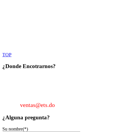
TOP
¿Donde
Encotrarnos?
KM 22 Autopista Duarte, Sector Los García, Santo
Domingo, Rep. Dom. Tel.: 809-331-0172 / Cel.: 829-
962-2205
Email:
ventas@ets.do
¿Alguna
pregunta?
Su nombre(*)