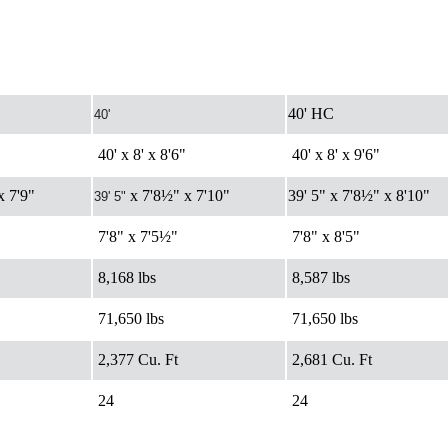
40' HC
40'
40' x 8' x 8'6"
40' x 8' x 9'6"
x 7'9"
x 7'8½" x 7'10"
39' 5" x 7'8½" x 8'10"
39' 5"
7'8" x 7'5½"
7'8" x 8'5"
8,168 lbs
8,587 lbs
71,650 lbs
71,650 lbs
2,377 Cu. Ft
2,681 Cu. Ft
24
24