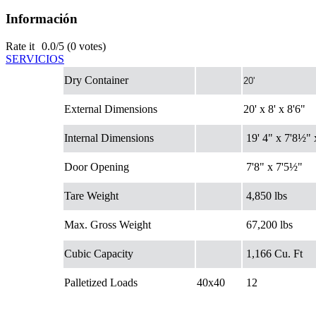
Información
Rate it
0.0/5 (0 votes)
SERVICIOS
Dry Container
20'
External Dimensions
20' x 8' x 8'6"
Internal Dimensions
19' 4" x 7'8½" 
Door Opening
7'8" x 7'5½"
Tare Weight
4,850 lbs
Max. Gross Weight
67,200 lbs
Cubic Capacity
1,166 Cu. Ft
Palletized Loads
40x40
12