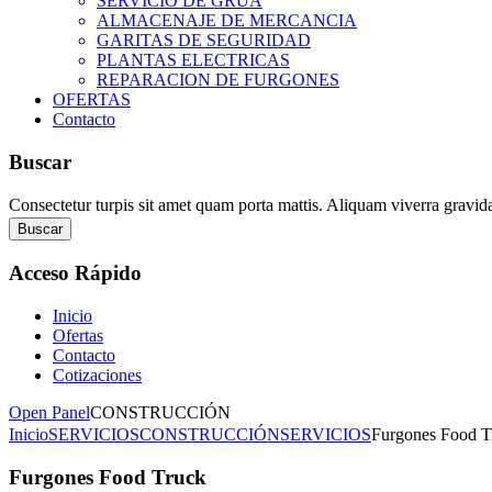
SERVICIO DE GRUA
ALMACENAJE DE MERCANCIA
GARITAS DE SEGURIDAD
PLANTAS ELECTRICAS
REPARACION DE FURGONES
OFERTAS
Contacto
Buscar
Consectetur turpis sit amet quam porta mattis. Aliquam viverra gravid
Buscar
Acceso
Rápido
Inicio
Ofertas
Contacto
Cotizaciones
Open Panel
CONSTRUCCIÓN
Inicio
SERVICIOS
CONSTRUCCIÓN
SERVICIOS
Furgones Food T
Furgones Food Truck