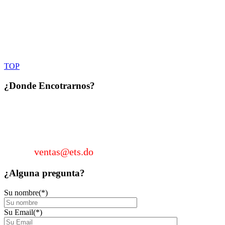
TOP
¿Donde
Encotrarnos?
KM 22 Autopista Duarte, Sector Los García, Santo
Domingo, Rep. Dom. Tel.: 809-331-0172 / Cel.: 829-
962-2205
Email:
ventas@ets.do
¿Alguna
pregunta?
Su nombre(*)
Su Email(*)