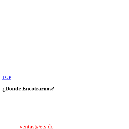
TOP
¿Donde
Encotrarnos?
KM 22 Autopista Duarte, Sector Los García, Santo
Domingo, Rep. Dom. Tel.: 809-331-0172 / Cel.: 829-
962-2205
Email:
ventas@ets.do