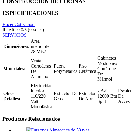
CONSTRUCCIÓN DE COCINAS
ESPECIFICACIONES
Hacer Cotización
Rate it
0.0/5 (0 votes)
SERVICIOS
Area
Dimensiones:
interior de
28 Mts2
Gabinetes
Ventanas
Modulares
Correderas
Puerta
Piso
Materiales:
Con Tope
De
Polymetalica
Cerámica
De
Aluminio
Mármol
Electricidad
Interior
2 A/C
Escale
Otros
Extractor De
Extractor
110/220
12000 Btu
De
Detalles:
Grasa
De Aire
Volt.
Split
Acces
Monofásica
Productos
Relacionados