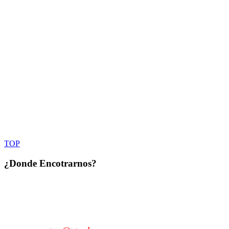
TOP
¿Donde
Encotrarnos?
KM 22 Autopista Duarte, Sector Los García, Santo
Domingo, Rep. Dom. Tel.: 809-331-0172 / Cel.: 829-
962-2205